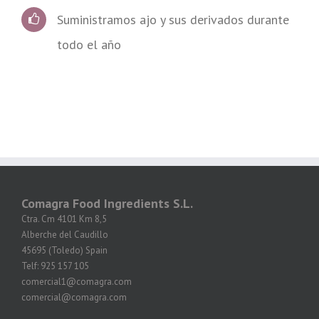
Suministramos ajo y sus derivados durante
todo el año
Comagra Food Ingredients S.L.
Ctra. Cm 4101 Km 8,5
Alberche del Caudillo
45695 (Toledo) Spain
Telf: 925 157 105
comercial1@comagra.com
comercial@comagra.com